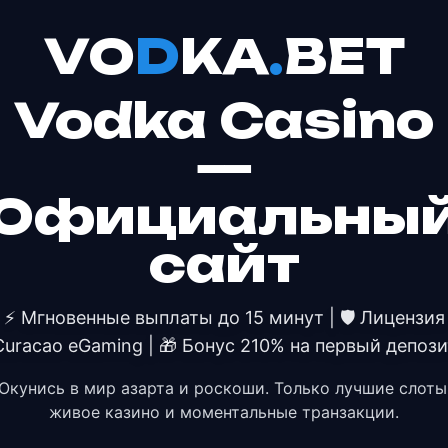
VO
D
KA
.
BET
Vodka Casino
—
Официальны
сайт
⚡ Мгновенные выплаты до 15 минут | 🛡 Лицензия
Curacao eGaming | 🎁 Бонус 210% на первый депози
Окунись в мир азарта и роскоши. Только лучшие слоты
живое казино и моментальные транзакции.