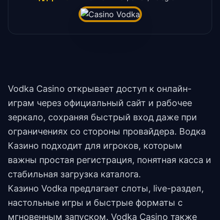
Vodka Casino открывает доступ к онлайн-
играм через официальный сайт и рабочее
зеркало, сохраняя быстрый вход даже при
ограничениях со стороны провайдера. Водка
Казино подходит для игроков, которым
важны простая регистрация, понятная касса и
стабильная загрузка каталога.
Казино Vodka предлагает слоты, live-раздел,
настольные игры и быстрые форматы с
мгновенным запуском. Vodka Casino также