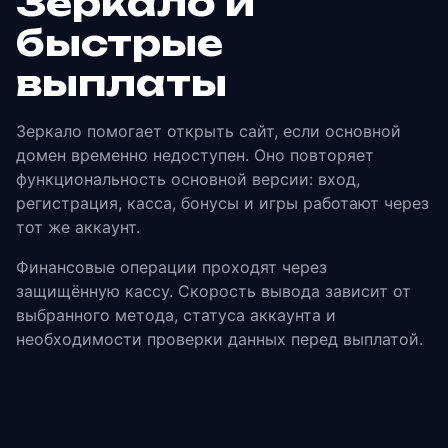
Зеркало и
быстрые
выплаты
Зеркало помогает открыть сайт, если основной
домен временно недоступен. Оно повторяет
функциональность основной версии: вход,
регистрация, касса, бонусы и игры работают через
тот же аккаунт.
Финансовые операции проходят через
защищённую кассу. Скорость вывода зависит от
выбранного метода, статуса аккаунта и
необходимости проверки данных перед выплатой.