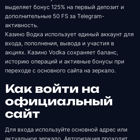
выделяет бонус 125% на первый депозит и
дополнительные 50 FS за Telegram-
активность.
Казино Водка использует единый аккаунт для
входа, пополнения, вывода и участия в
акциях. Казино Vodka сохраняет баланс,
историю операций и активные бонусы при
переходе с основного сайта на зеркало.
Как войти на
официальный
сайт
Для входа используйте основной адрес или
актуальное зеркало. Авторизация проходит