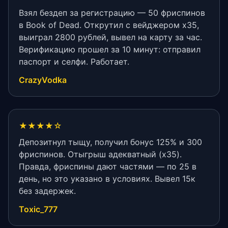
Взял бездеп за регистрацию — 50 фриспинов
в Book of Dead. Открутил с вейджером х35,
выиграл 2800 рублей, вывел на карту за час.
Верификацию прошел за 10 минут: отправил
паспорт и селфи. Работает.
CrazyVodka
★★★★☆
Депозитнул тыщу, получил бонус 125% и 300
фриспинов. Отыгрыш адекватный (х35).
Правда, фриспины дают частями — по 25 в
день, но это указано в условиях. Вывел 15к
без задержек.
Toxic_777