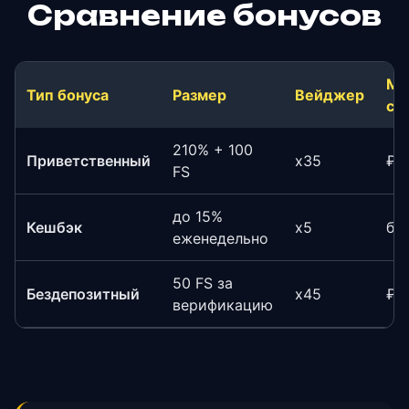
Сравнение бонусов
Ма
Тип бонуса
Размер
Вейджер
су
210% + 100
Приветственный
x35
₽5
FS
до 15%
Кешбэк
x5
бе
еженедельно
50 FS за
Бездепозитный
x45
₽5
верификацию