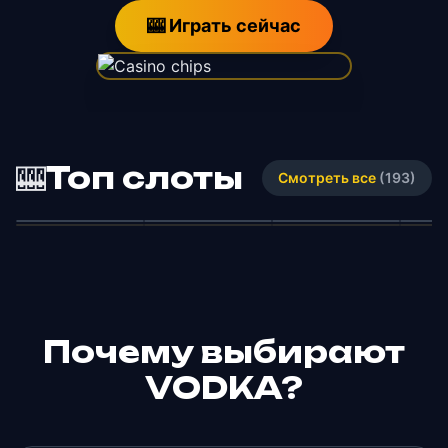
🎰 Играть сейчас
Топ слоты
🎰
Смотреть все
(193)
Почему выбирают
VODKA?