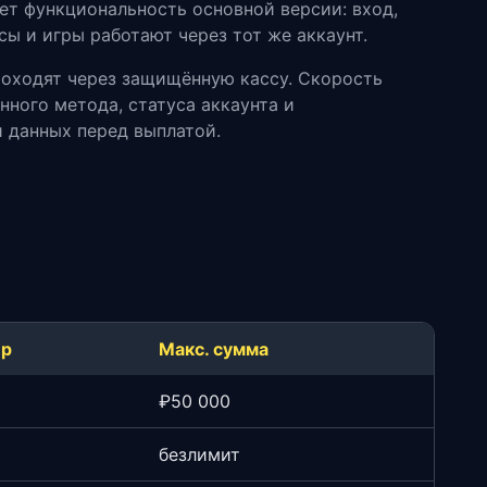
ет функциональность основной версии: вход,
сы и игры работают через тот же аккаунт.
оходят через защищённую кассу. Скорость
нного метода, статуса аккаунта и
 данных перед выплатой.
ер
Макс. сумма
₽50 000
безлимит