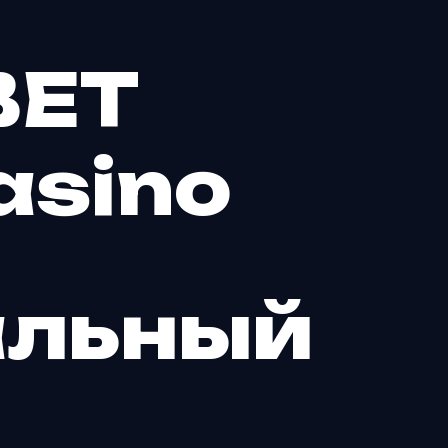
BET
asino
льный