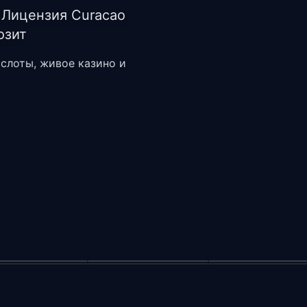
 Лицензия Curacao
озит
 слоты, живое казино и