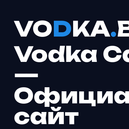
VO
D
KA
.
Vodka C
—
Официа
сайт