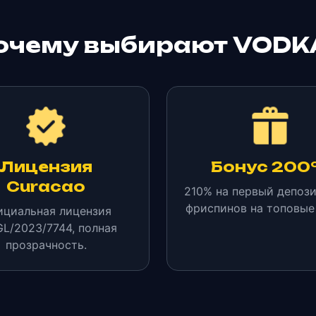
очему выбирают VODK
Лицензия
Бонус 20
Curacao
210% на первый депози
фриспинов на топовые
циальная лицензия
L/2023/7744, полная
прозрачность.