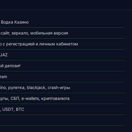
/ Водка Казино
сайт, зеркало, мобильная версия
о с регистрацией и личным кабинетом
/JAZ
ый депозит
gram
sino, рулетка, blackjack, crash-игры
рты, СБП, e-wallets, криптовалюта
, USDT, BTC