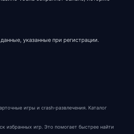
 данные, указанные при регистрации.
арточные игры и crash-развлечения. Каталог
ск избранных игр. Это помогает быстрее найти