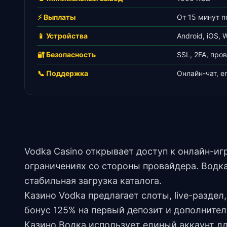
⚡ Выплаты
От 15 минут 
📱 Устройства
Android, iOS,
🔐 Безопасность
SSL, 2FA, про
📞 Поддержка
Онлайн-чат, em
Vodka Casino открывает доступ к онлайн-иг
ограничениях со стороны провайдера. Водка
стабильная загрузка каталога.
Казино Vodka предлагает слоты, live-разде
бонус 125% на первый депозит и дополнител
Казино Водка использует единый аккаунт дл