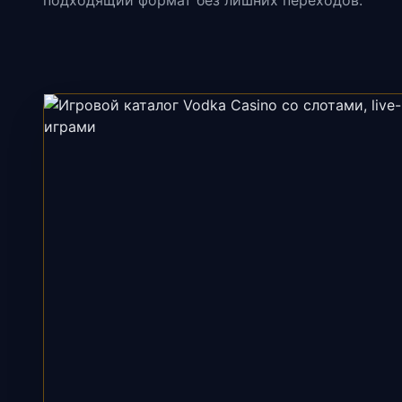
подходящий формат без лишних переходов.