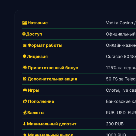
🎰 Название
Vodka Casino 
🌐 Доступ
Официальный 
📅 Формат работы
Онлайн-казин
🛡 Лицензия
Curacao 8048
🎁 Приветственный бонус
125% на перв
🎡 Дополнительная акция
50 FS за Tele
🎮 Игры
Слоты, live ca
💳 Пополнение
Банковские ка
💰 Валюты
RUB, USD, EUR
⬇ Минимальный депозит
200 RUB
⬆ Минимальный вывод
1000 RUB