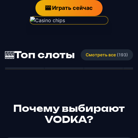
🎰 Играть сейчас
Топ слоты
🎰
Смотреть все
(193)
Почему выбирают
VODKA?