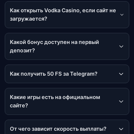
Как открыть Vodka Casino, если сайт не
загружается?
Какой бонус доступен на первый
депозит?
Как получить 50 FS за Telegram?
Какие игры есть на официальном
сайте?
От чего зависит скорость выплаты?