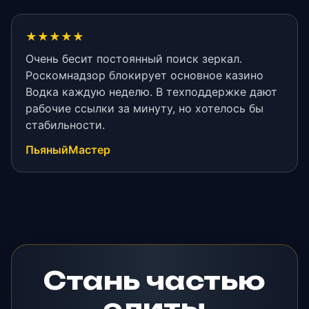
★★★★★
Очень бесит постоянный поиск зеркал.
Роскомнадзор блокирует основное казино
Водка каждую неделю. В техподдержке дают
рабочие ссылки за минуту, но хотелось бы
стабильности.
ПьяныйМастер
Стань частью
элиты