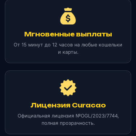
Мгновенные выплаты
От 15 минут до 12 часов на любые кошельки
и карты.
Лицензия Curacao
Официальная лицензия №OGL/2023/7744,
полная прозрачность.