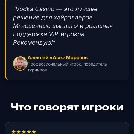
“Vodka Casino — это лучшее
решение для хайроллеров.
Мгновенные выплаты и реальная
поддержка VIP-игроков.
Рекомендую!”
Алексей «Ace» Морозов
Профессиональный игрок, победитель
турниров
Что говорят игроки
★★★★★