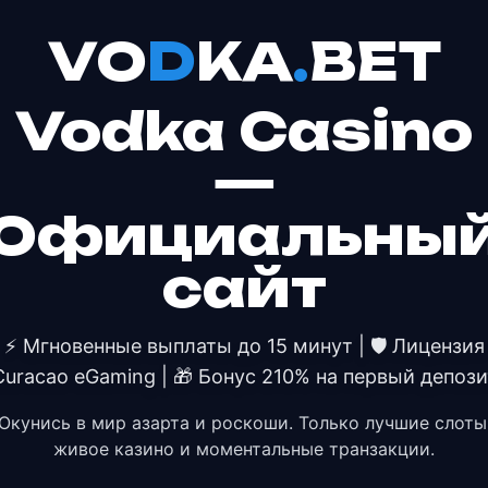
VO
D
KA
.
BET
Vodka Casino
—
Официальны
сайт
⚡ Мгновенные выплаты до 15 минут | 🛡 Лицензия
Curacao eGaming | 🎁 Бонус 210% на первый депози
Окунись в мир азарта и роскоши. Только лучшие слоты
живое казино и моментальные транзакции.