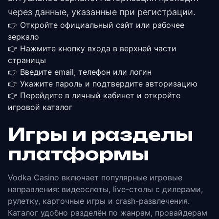
через данные, указанные при регистрации.
👉 Откройте официальный сайт или рабочее
зеркало
👉 Нажмите кнопку входа в верхней части
страницы
👉 Введите email, телефон или логин
👉 Укажите пароль и подтвердите авторизацию
👉 Перейдите в личный кабинет и откройте
игровой каталог
Игры и разделы
платформы
Vodka Casino включает популярные игровые
направления: видеослоты, live-столы с дилерами,
рулетку, карточные игры и crash-развлечения.
Каталог удобно разделён по жанрам, провайдерам