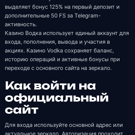
выделяет бонус 125% на первый депозит и
дополнительные 50 FS за Telegram-
активность.
Казино Водка использует единый аккаунт для
входа, пополнения, вывода и участия в
акциях. Казино Vodka сохраняет баланс,
историю операций и активные бонусы при
переходе с основного сайта на зеркало.
Как войти на
официальный
сайт
Для входа используйте основной адрес или
актуальное зеркало. Авторизация проходит