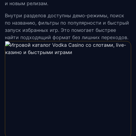
и новым релизам.
Внутри разделов доступны демо-режимы, поиск
по названию, фильтры по популярности и быстрый
запуск избранных игр. Это помогает быстрее
найти подходящий формат без лишних переходов.