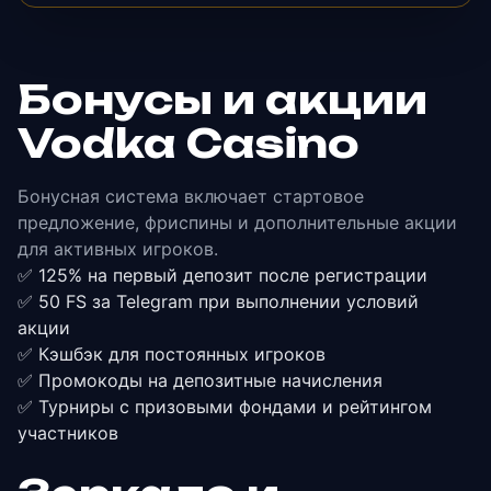
Бонусы и акции
Vodka Casino
Бонусная система включает стартовое
предложение, фриспины и дополнительные акции
для активных игроков.
✅ 125% на первый депозит после регистрации
✅ 50 FS за Telegram при выполнении условий
акции
✅ Кэшбэк для постоянных игроков
✅ Промокоды на депозитные начисления
✅ Турниры с призовыми фондами и рейтингом
участников