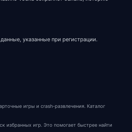
 данные, указанные при регистрации.
арточные игры и crash-развлечения. Каталог
ск избранных игр. Это помогает быстрее найти