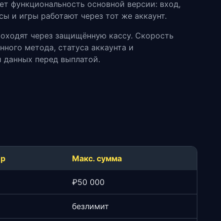
ет функциональность основной версии: вход,
сы и игры работают через тот же аккаунт.
оходят через защищённую кассу. Скорость
нного метода, статуса аккаунта и
 данных перед выплатой.
ер
Макс. сумма
₽50 000
безлимит