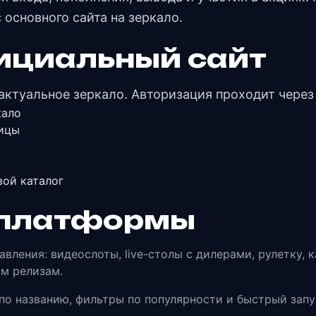
 основного сайта на зеркало.
фициальный сайт
актуальное зеркало. Авторизация проходит через
кало
ницы
вой каталог
 платформы
вления: видеослоты, live-столы с дилерами, рулетку, к
ым релизам.
о названию, фильтры по популярности и быстрый запу