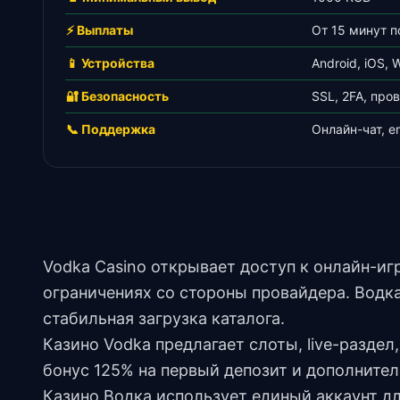
⚡ Выплаты
От 15 минут 
📱 Устройства
Android, iOS,
🔐 Безопасность
SSL, 2FA, про
📞 Поддержка
Онлайн-чат, em
Vodka Casino открывает доступ к онлайн-иг
ограничениях со стороны провайдера. Водка
стабильная загрузка каталога.
Казино Vodka предлагает слоты, live-разде
бонус 125% на первый депозит и дополнител
Казино Водка использует единый аккаунт дл