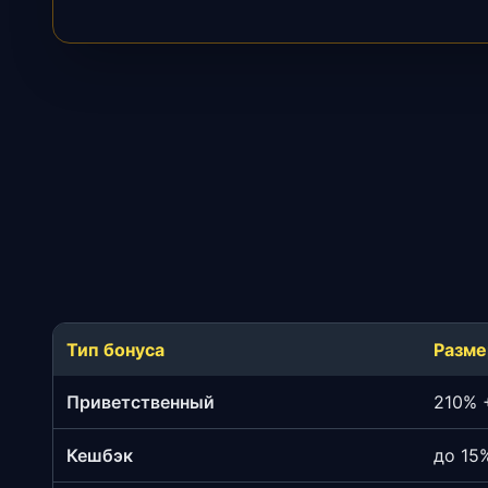
Тип бонуса
Разме
Приветственный
210% 
Кешбэк
до 15