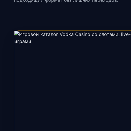
подходящий формат без лишних переходов.