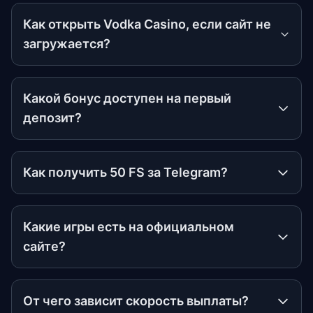
Как открыть Vodka Casino, если сайт не
загружается?
Какой бонус доступен на первый
депозит?
Как получить 50 FS за Telegram?
Какие игры есть на официальном
сайте?
От чего зависит скорость выплаты?