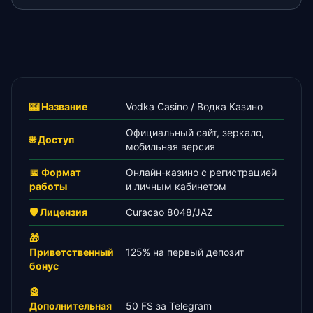
🎰 Название
Vodka Casino / Водка Казино
Официальный сайт, зеркало,
🌐 Доступ
мобильная версия
📅 Формат
Онлайн-казино с регистрацией
работы
и личным кабинетом
🛡 Лицензия
Curacao 8048/JAZ
🎁
Приветственный
125% на первый депозит
бонус
🎡
Дополнительная
50 FS за Telegram