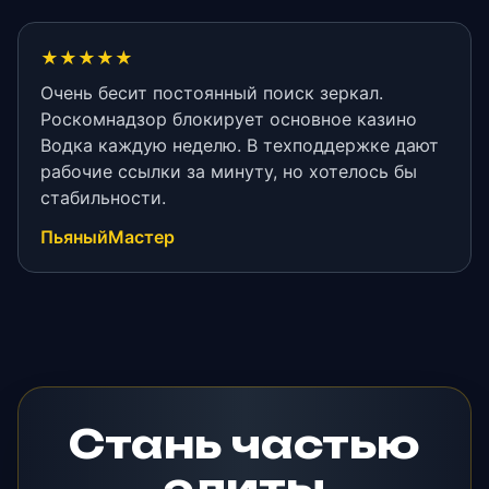
★★★★★
Очень бесит постоянный поиск зеркал.
Роскомнадзор блокирует основное казино
Водка каждую неделю. В техподдержке дают
рабочие ссылки за минуту, но хотелось бы
стабильности.
ПьяныйМастер
Стань частью
элиты