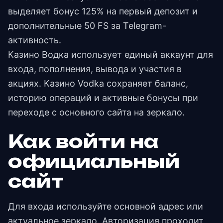
выделяет бонус 125% на первый депозит и
дополнительные 50 FS за Telegram-
активность.
Казино Водка использует единый аккаунт для
входа, пополнения, вывода и участия в
акциях. Казино Vodka сохраняет баланс,
историю операций и активные бонусы при
переходе с основного сайта на зеркало.
Как войти на
официальный
сайт
Для входа используйте основной адрес или
актуальное зеркало. Авторизация проходит