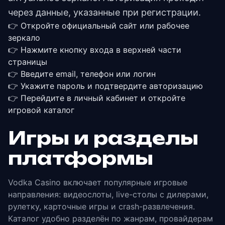
через данные, указанные при регистрации.
👉 Откройте официальный сайт или рабочее
зеркало
👉 Нажмите кнопку входа в верхней части
страницы
👉 Введите email, телефон или логин
👉 Укажите пароль и подтвердите авторизацию
👉 Перейдите в личный кабинет и откройте
игровой каталог
Игры и разделы
платформы
Vodka Casino включает популярные игровые
направления: видеослоты, live-столы с дилерами,
рулетку, карточные игры и crash-развлечения.
Каталог удобно разделён по жанрам, провайдерам