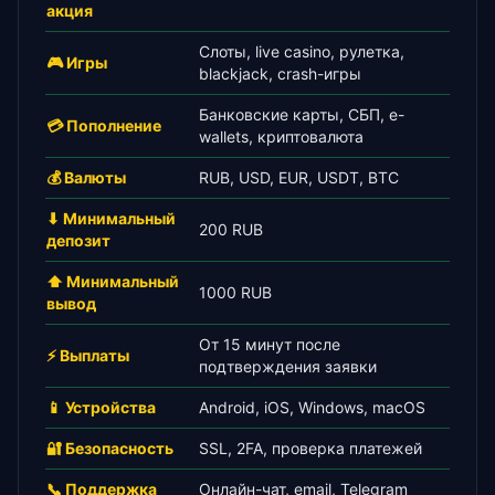
акция
Слоты, live casino, рулетка,
🎮 Игры
blackjack, crash-игры
Банковские карты, СБП, e-
💳 Пополнение
wallets, криптовалюта
💰 Валюты
RUB, USD, EUR, USDT, BTC
⬇ Минимальный
200 RUB
депозит
⬆ Минимальный
1000 RUB
вывод
От 15 минут после
⚡ Выплаты
подтверждения заявки
📱 Устройства
Android, iOS, Windows, macOS
🔐 Безопасность
SSL, 2FA, проверка платежей
📞 Поддержка
Онлайн-чат, email, Telegram