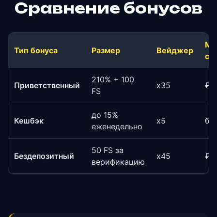
Сравнение бонусов
Ма
Тип бонуса
Размер
Вейджер
су
210% + 100
Приветственный
x35
₽5
FS
до 15%
Кешбэк
x5
бе
еженедельно
50 FS за
Бездепозитный
x45
₽5
верификацию