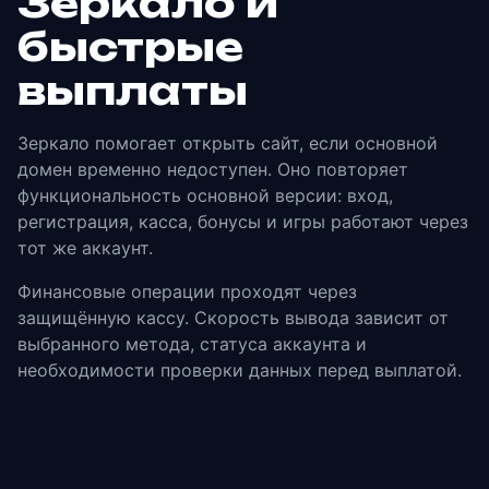
Зеркало и
быстрые
выплаты
Зеркало помогает открыть сайт, если основной
домен временно недоступен. Оно повторяет
функциональность основной версии: вход,
регистрация, касса, бонусы и игры работают через
тот же аккаунт.
Финансовые операции проходят через
защищённую кассу. Скорость вывода зависит от
выбранного метода, статуса аккаунта и
необходимости проверки данных перед выплатой.