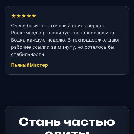
★★★★★
Очень бесит постоянный поиск зеркал.
Роскомнадзор блокирует основное казино
Водка каждую неделю. В техподдержке дают
рабочие ссылки за минуту, но хотелось бы
стабильности.
ПьяныйМастер
Стань частью
элиты