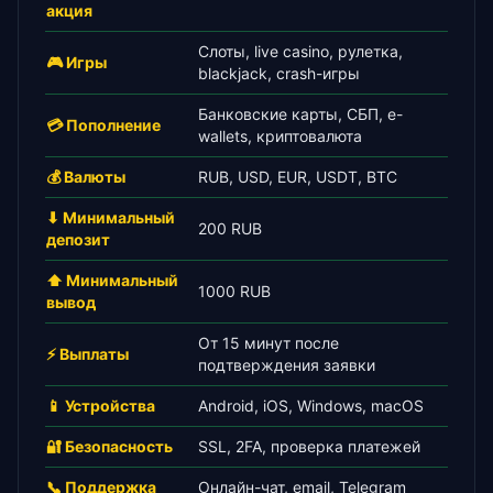
акция
Слоты, live casino, рулетка,
🎮 Игры
blackjack, crash-игры
Банковские карты, СБП, e-
💳 Пополнение
wallets, криптовалюта
💰 Валюты
RUB, USD, EUR, USDT, BTC
⬇ Минимальный
200 RUB
депозит
⬆ Минимальный
1000 RUB
вывод
От 15 минут после
⚡ Выплаты
подтверждения заявки
📱 Устройства
Android, iOS, Windows, macOS
🔐 Безопасность
SSL, 2FA, проверка платежей
📞 Поддержка
Онлайн-чат, email, Telegram