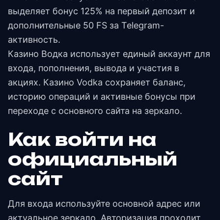
выделяет бонус 125% на первый депозит и
дополнительные 50 FS за Telegram-
активность.
Казино Водка использует единый аккаунт для
входа, пополнения, вывода и участия в
акциях. Казино Vodka сохраняет баланс,
историю операций и активные бонусы при
переходе с основного сайта на зеркало.
Как войти на
официальный
сайт
Для входа используйте основной адрес или
актуальное зеркало. Авторизация проходит