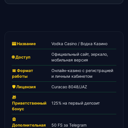
🎰 Название
Vodka Casino / Водка Казино
Официальный сайт, зеркало,
🌐 Доступ
мобильная версия
📅 Формат
Онлайн-казино с регистрацией
работы
и личным кабинетом
🛡 Лицензия
Curacao 8048/JAZ
🎁
Приветственный
125% на первый депозит
бонус
🎡
Дополнительная
50 FS за Telegram