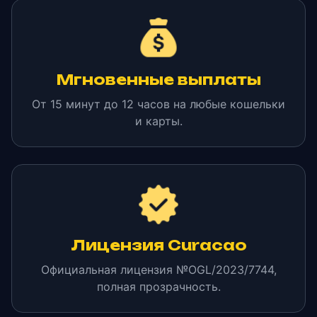
Мгновенные выплаты
От 15 минут до 12 часов на любые кошельки
и карты.
Лицензия Curacao
Официальная лицензия №OGL/2023/7744,
полная прозрачность.