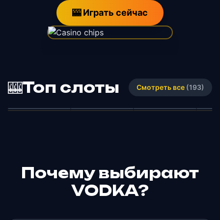
🎰 Играть сейчас
Топ слоты
🎰
Смотреть все
(193)
Почему выбирают
VODKA?