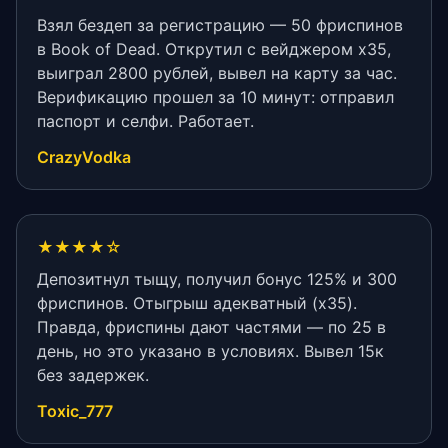
Взял бездеп за регистрацию — 50 фриспинов
в Book of Dead. Открутил с вейджером х35,
выиграл 2800 рублей, вывел на карту за час.
Верификацию прошел за 10 минут: отправил
паспорт и селфи. Работает.
CrazyVodka
★★★★☆
Депозитнул тыщу, получил бонус 125% и 300
фриспинов. Отыгрыш адекватный (х35).
Правда, фриспины дают частями — по 25 в
день, но это указано в условиях. Вывел 15к
без задержек.
Toxic_777