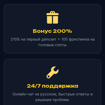
Бонус 200%
210% на первый депозит + 100 фриспинов на
топовые слоты.
24/7 поддержка
Онлайн-чат на русском, быстрые ответы и
решение проблем.