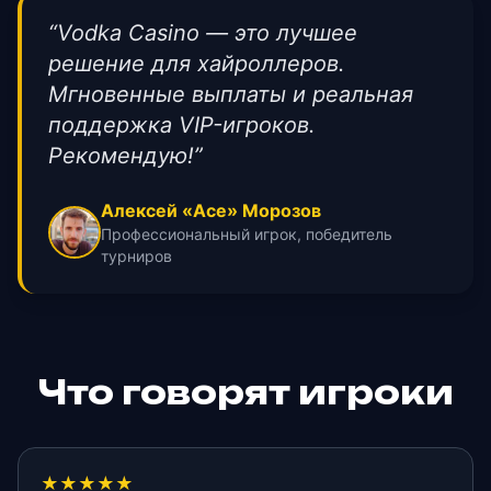
“Vodka Casino — это лучшее
решение для хайроллеров.
Мгновенные выплаты и реальная
поддержка VIP-игроков.
Рекомендую!”
Алексей «Ace» Морозов
Профессиональный игрок, победитель
турниров
Что говорят игроки
★★★★★