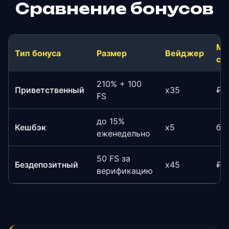
Сравнение бонусов
Ма
Тип бонуса
Размер
Вейджер
су
210% + 100
Приветственный
x35
₽5
FS
до 15%
Кешбэк
x5
бе
еженедельно
50 FS за
Бездепозитный
x45
₽5
верификацию