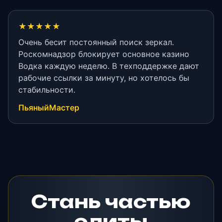
★★★★★
Очень бесит постоянный поиск зеркал.
Роскомнадзор блокирует основное казино
Водка каждую неделю. В техподдержке дают
рабочие ссылки за минуту, но хотелось бы
стабильности.
ПьяныйМастер
Стань частью
элиты