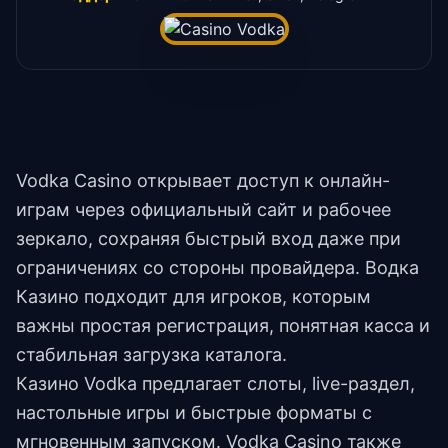
Vodka Casino открывает доступ к онлайн-
играм через официальный сайт и рабочее
зеркало, сохраняя быстрый вход даже при
ограничениях со стороны провайдера. Водка
Казино подходит для игроков, которым
важны простая регистрация, понятная касса и
стабильная загрузка каталога.
Казино Vodka предлагает слоты, live-раздел,
настольные игры и быстрые форматы с
мгновенным запуском. Vodka Casino также