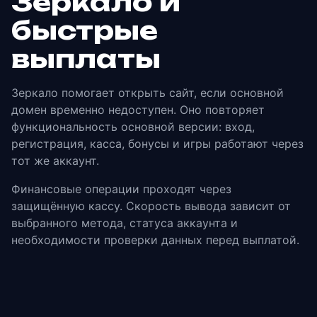
Зеркало и
быстрые
выплаты
Зеркало помогает открыть сайт, если основной
домен временно недоступен. Оно повторяет
функциональность основной версии: вход,
регистрация, касса, бонусы и игры работают через
тот же аккаунт.
Финансовые операции проходят через
защищённую кассу. Скорость вывода зависит от
выбранного метода, статуса аккаунта и
необходимости проверки данных перед выплатой.