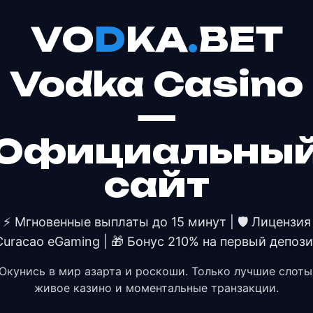
VO
D
KA
.
BET
Vodka Casino
—
Официальны
сайт
⚡ Мгновенные выплаты до 15 минут | 🛡 Лицензия
Curacao eGaming | 🎁 Бонус 210% на первый депози
Окунись в мир азарта и роскоши. Только лучшие слоты
живое казино и моментальные транзакции.