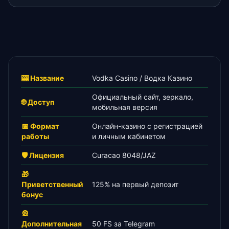
🎰 Название
Vodka Casino / Водка Казино
Официальный сайт, зеркало,
🌐 Доступ
мобильная версия
📅 Формат
Онлайн-казино с регистрацией
работы
и личным кабинетом
🛡 Лицензия
Curacao 8048/JAZ
🎁
Приветственный
125% на первый депозит
бонус
🎡
Дополнительная
50 FS за Telegram