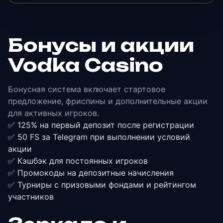
Бонусы и акции
Vodka Casino
Бонусная система включает стартовое
предложение, фриспины и дополнительные акции
для активных игроков.
✅ 125% на первый депозит после регистрации
✅ 50 FS за Telegram при выполнении условий
акции
✅ Кэшбэк для постоянных игроков
✅ Промокоды на депозитные начисления
✅ Турниры с призовыми фондами и рейтингом
участников