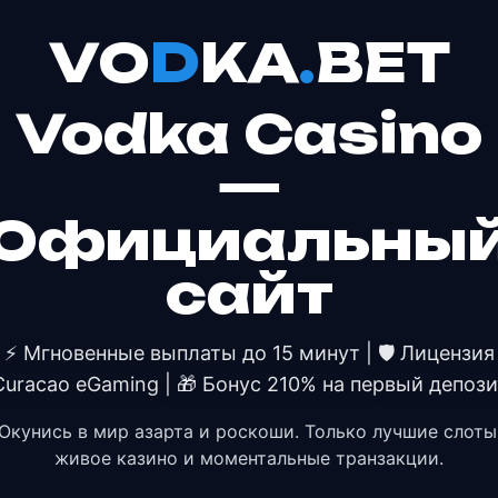
VO
D
KA
.
BET
Vodka Casino
—
Официальны
сайт
⚡ Мгновенные выплаты до 15 минут | 🛡 Лицензия
Curacao eGaming | 🎁 Бонус 210% на первый депози
Окунись в мир азарта и роскоши. Только лучшие слоты
живое казино и моментальные транзакции.