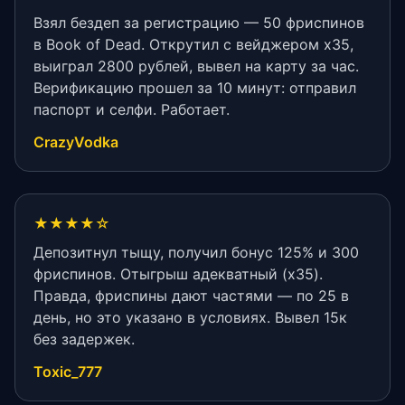
Взял бездеп за регистрацию — 50 фриспинов
в Book of Dead. Открутил с вейджером х35,
выиграл 2800 рублей, вывел на карту за час.
Верификацию прошел за 10 минут: отправил
паспорт и селфи. Работает.
CrazyVodka
★★★★☆
Депозитнул тыщу, получил бонус 125% и 300
фриспинов. Отыгрыш адекватный (х35).
Правда, фриспины дают частями — по 25 в
день, но это указано в условиях. Вывел 15к
без задержек.
Toxic_777