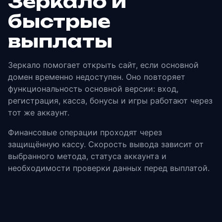
Зеркало и
быстрые
выплаты
Зеркало помогает открыть сайт, если основной
домен временно недоступен. Оно повторяет
функциональность основной версии: вход,
регистрация, касса, бонусы и игры работают через
тот же аккаунт.
Финансовые операции проходят через
защищённую кассу. Скорость вывода зависит от
выбранного метода, статуса аккаунта и
необходимости проверки данных перед выплатой.