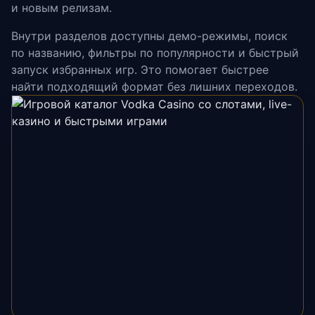
и новым релизам.
Внутри разделов доступны демо-режимы, поиск
по названию, фильтры по популярности и быстрый
запуск избранных игр. Это помогает быстрее
найти подходящий формат без лишних переходов.