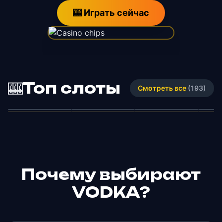
🎰 Играть сейчас
Топ слоты
🎰
Смотреть все
(193)
Почему выбирают
VODKA?