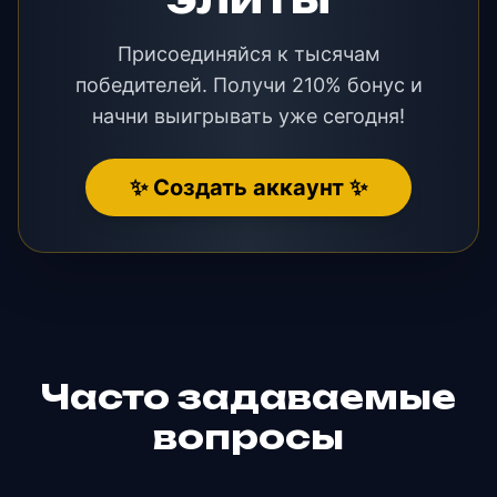
Присоединяйся к тысячам
победителей. Получи 210% бонус и
начни выигрывать уже сегодня!
✨ Создать аккаунт ✨
Часто задаваемые
вопросы