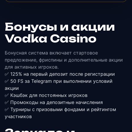
Бонусы и акции
Vodka Casino
Бонусная система включает стартовое
предложение, фриспины и дополнительные акции
для активных игроков.
✅ 125% на первый депозит после регистрации
✅ 50 FS за Telegram при выполнении условий
акции
✅ Кэшбэк для постоянных игроков
✅ Промокоды на депозитные начисления
✅ Турниры с призовыми фондами и рейтингом
участников