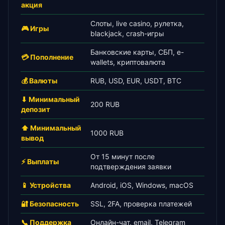
акция
Слоты, live casino, рулетка,
🎮 Игры
blackjack, crash-игры
Банковские карты, СБП, e-
💳 Пополнение
wallets, криптовалюта
💰 Валюты
RUB, USD, EUR, USDT, BTC
⬇ Минимальный
200 RUB
депозит
⬆ Минимальный
1000 RUB
вывод
От 15 минут после
⚡ Выплаты
подтверждения заявки
📱 Устройства
Android, iOS, Windows, macOS
🔐 Безопасность
SSL, 2FA, проверка платежей
📞 Поддержка
Онлайн-чат, email, Telegram