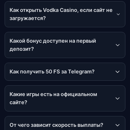
Как открыть Vodka Casino, если сайт не
загружается?
Какой бонус доступен на первый
депозит?
Как получить 50 FS за Telegram?
Какие игры есть на официальном
сайте?
От чего зависит скорость выплаты?