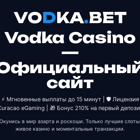
VO
D
KA
.
BET
Vodka Casino
—
Официальны
сайт
⚡ Мгновенные выплаты до 15 минут | 🛡 Лицензия
Curacao eGaming | 🎁 Бонус 210% на первый депози
Окунись в мир азарта и роскоши. Только лучшие слоты
живое казино и моментальные транзакции.