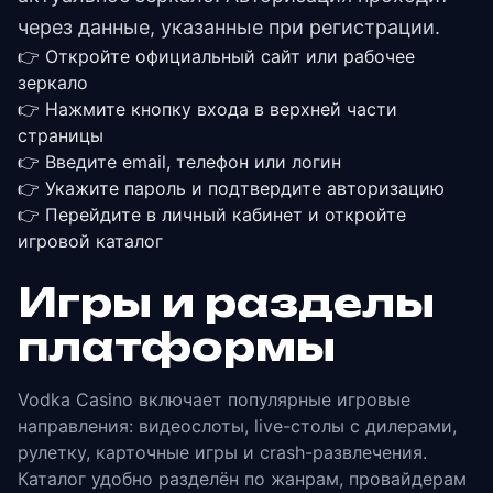
через данные, указанные при регистрации.
👉 Откройте официальный сайт или рабочее
зеркало
👉 Нажмите кнопку входа в верхней части
страницы
👉 Введите email, телефон или логин
👉 Укажите пароль и подтвердите авторизацию
👉 Перейдите в личный кабинет и откройте
игровой каталог
Игры и разделы
платформы
Vodka Casino включает популярные игровые
направления: видеослоты, live-столы с дилерами,
рулетку, карточные игры и crash-развлечения.
Каталог удобно разделён по жанрам, провайдерам