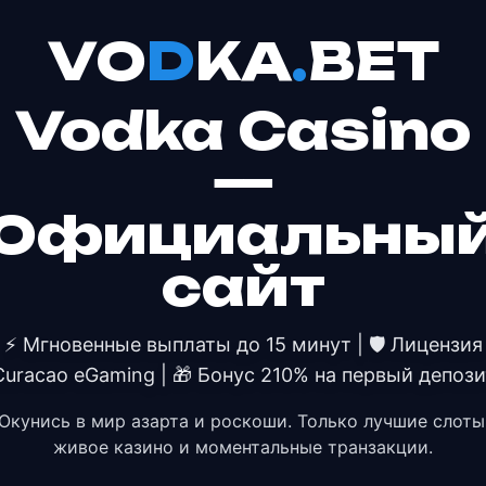
VO
D
KA
.
BET
Vodka Casino
—
Официальны
сайт
⚡ Мгновенные выплаты до 15 минут | 🛡 Лицензия
Curacao eGaming | 🎁 Бонус 210% на первый депози
Окунись в мир азарта и роскоши. Только лучшие слоты
живое казино и моментальные транзакции.