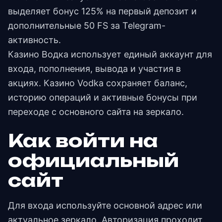
выделяет бонус 125% на первый депозит и
дополнительные 50 FS за Telegram-
активность.
Казино Водка использует единый аккаунт для
входа, пополнения, вывода и участия в
акциях. Казино Vodka сохраняет баланс,
историю операций и активные бонусы при
переходе с основного сайта на зеркало.
Как войти на
официальный
сайт
Для входа используйте основной адрес или
актуальное зеркало. Авторизация проходит