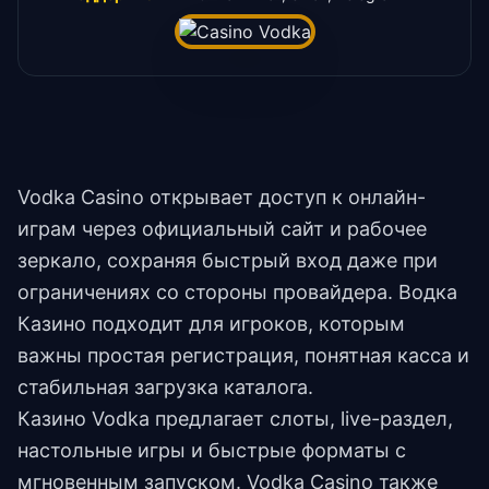
Vodka Casino открывает доступ к онлайн-
играм через официальный сайт и рабочее
зеркало, сохраняя быстрый вход даже при
ограничениях со стороны провайдера. Водка
Казино подходит для игроков, которым
важны простая регистрация, понятная касса и
стабильная загрузка каталога.
Казино Vodka предлагает слоты, live-раздел,
настольные игры и быстрые форматы с
мгновенным запуском. Vodka Casino также