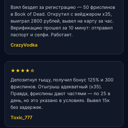
Взял бездеп за регистрацию — 50 фриспинов
в Book of Dead. Открутил с вейджером х35,
выиграл 2800 рублей, вывел на карту за час.
Верификацию прошел за 10 минут: отправил
паспорт и селфи. Работает.
CrazyVodka
★★★★☆
Депозитнул тыщу, получил бонус 125% и 300
фриспинов. Отыгрыш адекватный (х35).
Правда, фриспины дают частями — по 25 в
день, но это указано в условиях. Вывел 15к
без задержек.
Toxic_777