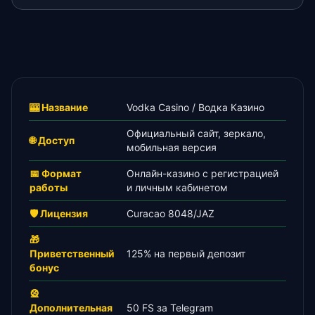
🎰 Название
Vodka Casino / Водка Казино
Официальный сайт, зеркало,
🌐 Доступ
мобильная версия
📅 Формат
Онлайн-казино с регистрацией
работы
и личным кабинетом
🛡 Лицензия
Curacao 8048/JAZ
🎁
Приветственный
125% на первый депозит
бонус
🎡
Дополнительная
50 FS за Telegram