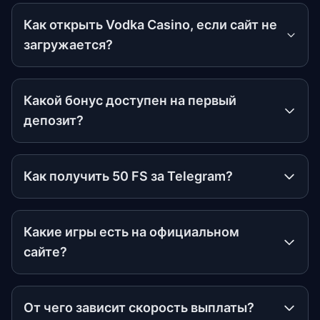
Как открыть Vodka Casino, если сайт не
загружается?
Какой бонус доступен на первый
депозит?
Как получить 50 FS за Telegram?
Какие игры есть на официальном
сайте?
От чего зависит скорость выплаты?