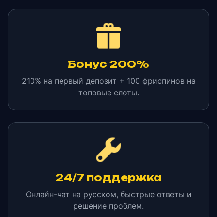
Бонус 200%
210% на первый депозит + 100 фриспинов на
топовые слоты.
24/7 поддержка
Онлайн-чат на русском, быстрые ответы и
решение проблем.