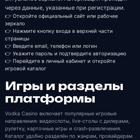
через данные, указанные при регистрации.
👉 Откройте официальный сайт или рабочее
зеркало
👉 Нажмите кнопку входа в верхней части
страницы
👉 Введите email, телефон или логин
👉 Укажите пароль и подтвердите авторизацию
👉 Перейдите в личный кабинет и откройте
игровой каталог
Игры и разделы
платформы
Vodka Casino включает популярные игровые
направления: видеослоты, live-столы с дилерами,
рулетку, карточные игры и crash-развлечения.
Каталог удобно разделён по жанрам, провайдерам