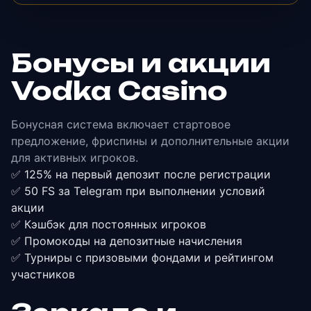
Бонусы и акции
Vodka Casino
Бонусная система включает стартовое
предложение, фриспины и дополнительные акции
для активных игроков.
✅ 125% на первый депозит после регистрации
✅ 50 FS за Telegram при выполнении условий
акции
✅ Кэшбэк для постоянных игроков
✅ Промокоды на депозитные начисления
✅ Турниры с призовыми фондами и рейтингом
участников