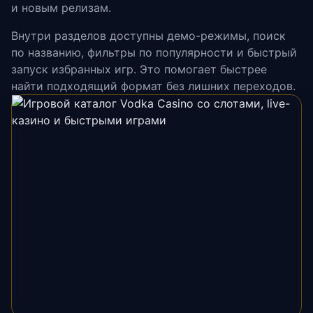
и новым релизам.
Внутри разделов доступны демо-режимы, поиск
по названию, фильтры по популярности и быстрый
запуск избранных игр. Это помогает быстрее
найти подходящий формат без лишних переходов.