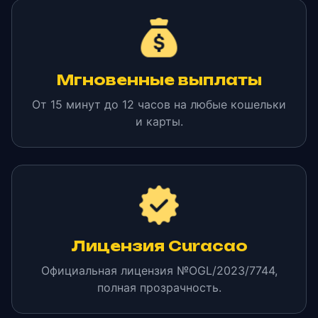
Мгновенные выплаты
От 15 минут до 12 часов на любые кошельки
и карты.
Лицензия Curacao
Официальная лицензия №OGL/2023/7744,
полная прозрачность.