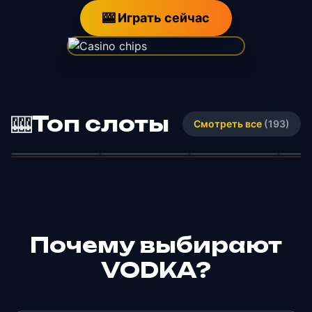
🎰 Играть сейчас
Топ слоты
🎰
Смотреть все
(193)
Почему выбирают
VODKA?