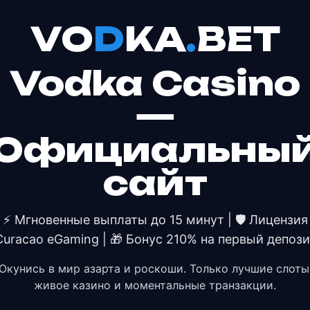
VO
D
KA
.
BET
Vodka Casino
—
Официальны
сайт
⚡ Мгновенные выплаты до 15 минут | 🛡 Лицензия
Curacao eGaming | 🎁 Бонус 210% на первый депози
Окунись в мир азарта и роскоши. Только лучшие слоты
живое казино и моментальные транзакции.