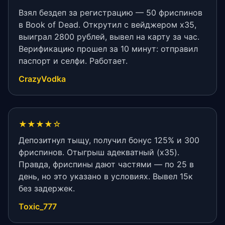
Взял бездеп за регистрацию — 50 фриспинов
в Book of Dead. Открутил с вейджером х35,
выиграл 2800 рублей, вывел на карту за час.
Верификацию прошел за 10 минут: отправил
паспорт и селфи. Работает.
CrazyVodka
★★★★☆
Депозитнул тыщу, получил бонус 125% и 300
фриспинов. Отыгрыш адекватный (х35).
Правда, фриспины дают частями — по 25 в
день, но это указано в условиях. Вывел 15к
без задержек.
Toxic_777