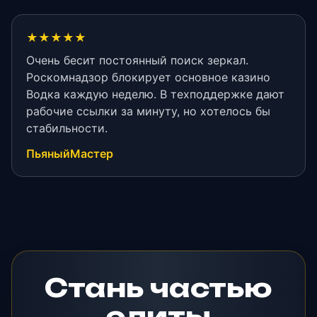
★★★★★
Очень бесит постоянный поиск зеркал.
Роскомнадзор блокирует основное казино
Водка каждую неделю. В техподдержке дают
рабочие ссылки за минуту, но хотелось бы
стабильности.
ПьяныйМастер
Стань частью
элиты