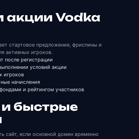
и акции Vodka
ает стартовое предложение, фриспины и
ля активных игроков.
ит после регистрации
 выполнении условий акции
х игроков
ные начисления
фондами и рейтингом участников
 и быстрые
ы
ь сайт, если основной домен временно