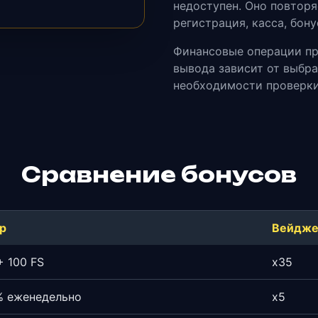
недоступен. Оно повторя
регистрация, касса, бону
Финансовые операции пр
вывода зависит от выбра
необходимости проверки
Сравнение бонусов
р
Вейдж
+ 100 FS
x35
% еженедельно
x5