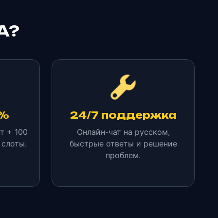
A?
0%
24/7 поддержка
т + 100
Онлайн-чат на русском,
 слоты.
быстрые ответы и решение
проблем.