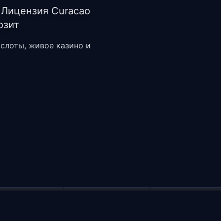
 Лицензия Curacao
озит
 слоты, живое казино и