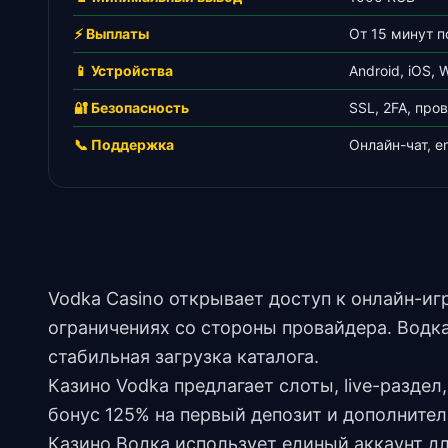
⚡ Выплаты
От 15 минут 
📱 Устройства
Android, iOS,
🔐 Безопасность
SSL, 2FA, про
📞 Поддержка
Онлайн-чат, em
Vodka Casino открывает доступ к онлайн-иг
ограничениях со стороны провайдера. Водка
стабильная загрузка каталога.
Казино Vodka предлагает слоты, live-разде
бонус 125% на первый депозит и дополнител
Казино Водка использует единый аккаунт дл