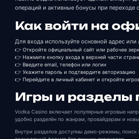
операций и активные бонусы при переходе с
Как войти на о
Для входа используйте основной адрес или 
👉 Откройте официальный сайт или рабочее зер
👉 Нажмите кнопку входа в верхней части стра
👉 Введите email, телефон или логин
👉 Укажите пароль и подтвердите авторизацию
👉 Перейдите в личный кабинет и откройте игро
Игры и разделы
Vodka Casino включает популярные игровые напра
удобно разделён по жанрам, провайдерам и нов
Внутри разделов доступны демо-режимы, поиск п