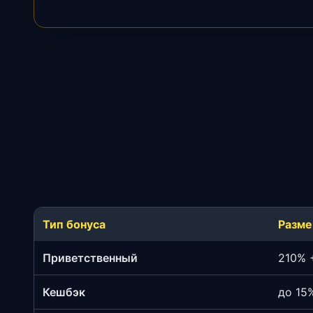
Тип бонуса
Разме
Приветственный
210% 
Кешбэк
до 15