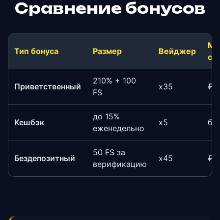
Сравнение бонусов
Ма
Тип бонуса
Размер
Вейджер
су
210% + 100
Приветственный
x35
₽5
FS
до 15%
Кешбэк
x5
бе
еженедельно
50 FS за
Бездепозитный
x45
₽5
верификацию