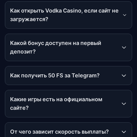
Как открыть Vodka Casino, если сайт не
загружается?
Какой бонус доступен на первый
депозит?
Как получить 50 FS за Telegram?
Какие игры есть на официальном
сайте?
От чего зависит скорость выплаты?