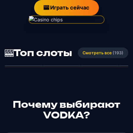
🎰 Играть сейчас
Топ слоты
🎰
Смотреть все
(193)
Почему выбирают
VODKA?