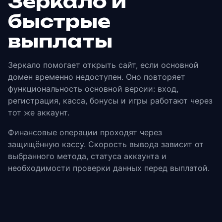
Зеркало и
быстрые
выплаты
Зеркало помогает открыть сайт, если основной
домен временно недоступен. Оно повторяет
функциональность основной версии: вход,
регистрация, касса, бонусы и игры работают через
тот же аккаунт.
Финансовые операции проходят через
защищённую кассу. Скорость вывода зависит от
выбранного метода, статуса аккаунта и
необходимости проверки данных перед выплатой.