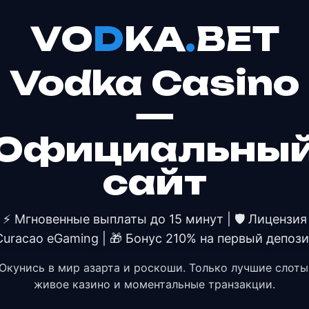
VO
D
KA
.
BET
Vodka Casino
—
Официальны
сайт
⚡ Мгновенные выплаты до 15 минут | 🛡 Лицензия
Curacao eGaming | 🎁 Бонус 210% на первый депози
Окунись в мир азарта и роскоши. Только лучшие слоты
живое казино и моментальные транзакции.