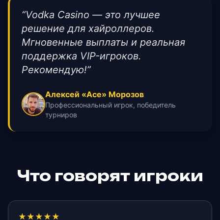
“Vodka Casino — это лучшее
решение для хайроллеров.
Мгновенные выплаты и реальная
поддержка VIP-игроков.
Рекомендую!”
Алексей «Ace» Морозов
Профессиональный игрок, победитель
турниров
Что говорят игроки
★★★★★