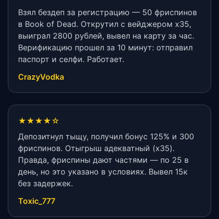
Взял бездеп за регистрацию — 50 фриспинов
в Book of Dead. Открутил с вейджером х35,
выиграл 2800 рублей, вывел на карту за час.
Верификацию прошел за 10 минут: отправил
паспорт и селфи. Работает.
CrazyVodka
★★★★☆
Депозитнул тыщу, получил бонус 125% и 300
фриспинов. Отыгрыш адекватный (х35).
Правда, фриспины дают частями — по 25 в
день, но это указано в условиях. Вывел 15к
без задержек.
Toxic_777