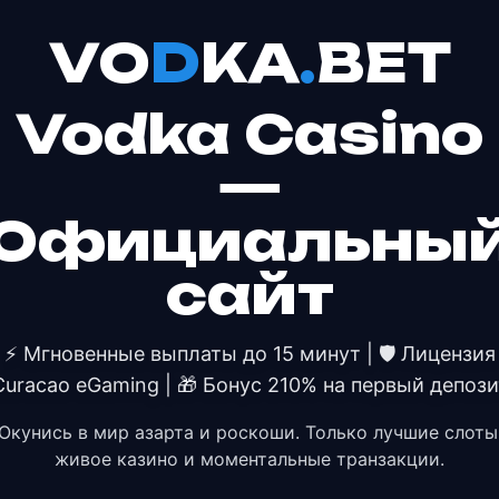
VO
D
KA
.
BET
Vodka Casino
—
Официальны
сайт
⚡ Мгновенные выплаты до 15 минут | 🛡 Лицензия
Curacao eGaming | 🎁 Бонус 210% на первый депози
Окунись в мир азарта и роскоши. Только лучшие слоты
живое казино и моментальные транзакции.