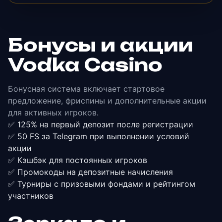
Бонусы и акции
Vodka Casino
Бонусная система включает стартовое
предложение, фриспины и дополнительные акции
для активных игроков.
✅ 125% на первый депозит после регистрации
✅ 50 FS за Telegram при выполнении условий
акции
✅ Кэшбэк для постоянных игроков
✅ Промокоды на депозитные начисления
✅ Турниры с призовыми фондами и рейтингом
участников