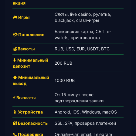
акция
Слоты, live casino, рулетка,
🎮 Игры
blackjack, crash-игры
Банковские карты, СБП, e-
💳 Пополнение
wallets, криптовалюта
💰 Валюты
RUB, USD, EUR, USDT, BTC
⬇ Минимальный
200 RUB
депозит
⬆ Минимальный
1000 RUB
вывод
От 15 минут после
⚡ Выплаты
подтверждения заявки
📱 Устройства
Android, iOS, Windows, macOS
🔐 Безопасность
SSL, 2FA, проверка платежей
📞 Поддержка
Онлайн-чат, email, Telegram