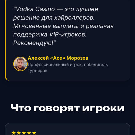
“Vodka Casino — это лучшее
решение для хайроллеров.
Мгновенные выплаты и реальная
поддержка VIP-игроков.
Рекомендую!”
Алексей «Ace» Морозов
Профессиональный игрок, победитель
турниров
Что говорят игроки
★★★★★