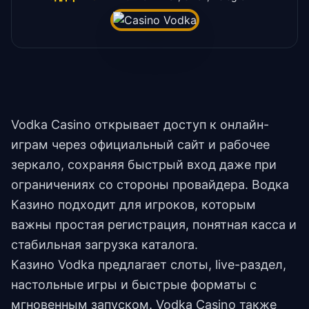
Vodka Casino открывает доступ к онлайн-
играм через официальный сайт и рабочее
зеркало, сохраняя быстрый вход даже при
ограничениях со стороны провайдера. Водка
Казино подходит для игроков, которым
важны простая регистрация, понятная касса и
стабильная загрузка каталога.
Казино Vodka предлагает слоты, live-раздел,
настольные игры и быстрые форматы с
мгновенным запуском. Vodka Casino также