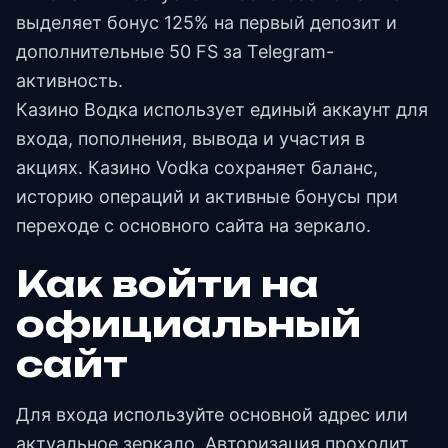
выделяет бонус 125% на первый депозит и
дополнительные 50 FS за Telegram-
активность.
Казино Водка использует единый аккаунт для
входа, пополнения, вывода и участия в
акциях. Казино Vodka сохраняет баланс,
историю операций и активные бонусы при
переходе с основного сайта на зеркало.
Как войти на
официальный
сайт
Для входа используйте основной адрес или
актуальное зеркало. Авторизация проходит